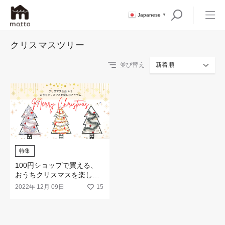
Japanese
▼
クリスマスツリー
並び替え
新着順
特集
100円ショップで買える、
おうちクリスマスを楽しむ
アイテム（最終回）
2022年 12月 09日
15