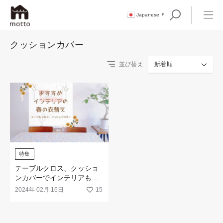
Japanese
▼
クッションカバー
並び替え
新着順
特集
テーブルクロス、クッショ
ンカバーでインテリアも春
の装いに
2024年 02月 16日
15