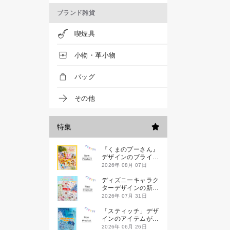
ブランド雑貨
喫煙具
小物・革小物
バッグ
その他
特集
『くまのプーさん』
デザインのブライン
ドミニハンドタオル
2026年 08月 07日
が発売！
ディズニーキャラク
ターデザインの新作
シールが一挙発売
2026年 07月 31日
「スティッチ」デザ
インのアイテムが新
登場です
2026年 06月 26日