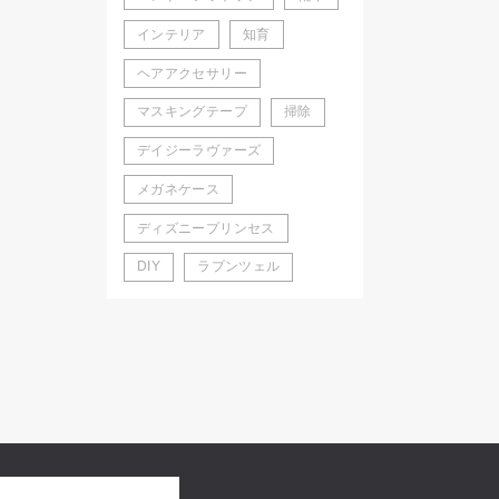
インテリア
知育
ヘアアクセサリー
マスキングテープ
掃除
デイジーラヴァーズ
メガネケース
ディズニープリンセス
DIY
ラプンツェル