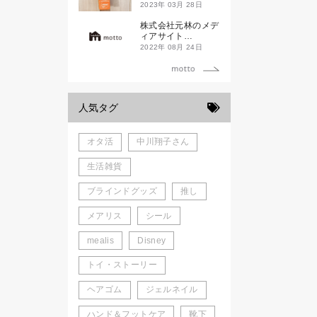
ド新潟一番」
2023年 03月 28日
株式会社元林のメデ
ィアサイト
「motto」がローン
2022年 08月 24日
チしました。
人気タグ
オタ活
中川翔子さん
生活雑貨
ブラインドグッズ
推し
メアリス
シール
mealis
Disney
トイ・ストーリー
ヘアゴム
ジェルネイル
ハンド＆フットケア
靴下