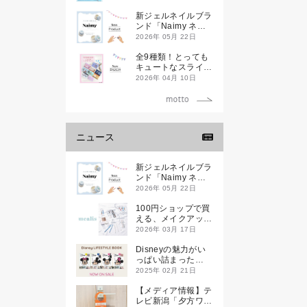
新ジェルネイルブラ
ンド「Naimy ネイ
ミィ」が誕生します
2026年 05月 22日
全9種類！とっても
キュートなスライダ
ーケースが新登場し
2026年 04月 10日
ます♡
ニュース
新ジェルネイルブラ
ンド「Naimy ネイ
ミィ」が誕生します
2026年 05月 22日
100円ショップで買
える、メイクアップ
ブランド
2026年 03月 17日
「mealis（メアリ
ス）」誕生。
Disneyの魅力がい
っぱい詰まった
『Disney
2025年 02月 21日
LIFESTYLE BOOK
』が2月21日(金)に
【メディア情報】テ
新発売！
レビ新潟「夕方ワイ