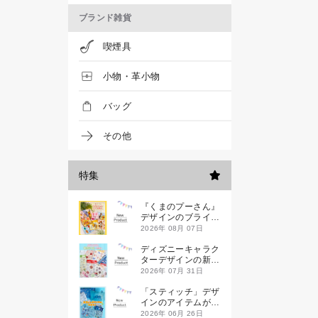
ブランド雑貨
喫煙具
小物・革小物
バッグ
その他
特集
『くまのプーさん』
デザインのブライン
ドミニハンドタオル
2026年 08月 07日
が発売！
ディズニーキャラク
ターデザインの新作
シールが一挙発売
2026年 07月 31日
「スティッチ」デザ
インのアイテムが新
登場です
2026年 06月 26日