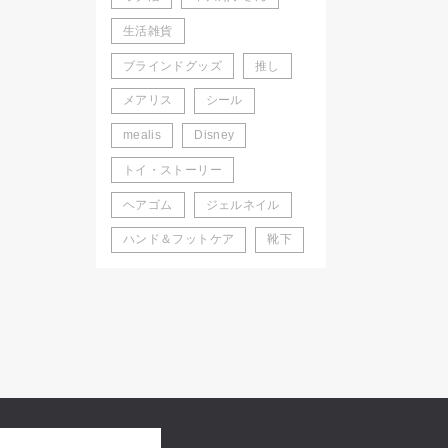
生活雑貨
ブラインドグッズ
推し
メアリス
シール
mealis
Disney
トイ・ストーリー
ヘアゴム
ジェルネイル
ハンド＆フットケア
靴下