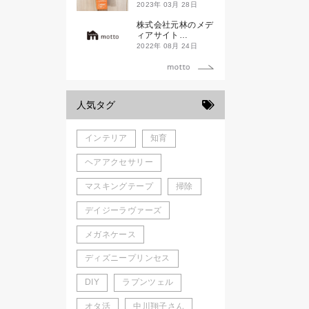
ド新潟一番」
2023年 03月 28日
株式会社元林のメデ
ィアサイト
「motto」がローン
2022年 08月 24日
チしました。
人気タグ
インテリア
知育
ヘアアクセサリー
マスキングテープ
掃除
デイジーラヴァーズ
メガネケース
ディズニープリンセス
DIY
ラプンツェル
オタ活
中川翔子さん