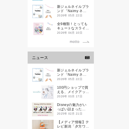
新ジェルネイルブラ
ンド「Naimy ネイ
ミィ」が誕生します
2026年 05月 22日
全9種類！とっても
キュートなスライダ
ーケースが新登場し
2026年 04月 10日
ます♡
ニュース
新ジェルネイルブラ
ンド「Naimy ネイ
ミィ」が誕生します
2026年 05月 22日
100円ショップで買
える、メイクアップ
ブランド
2026年 03月 17日
「mealis（メアリ
ス）」誕生。
Disneyの魅力がい
っぱい詰まった
『Disney
2025年 02月 21日
LIFESTYLE BOOK
』が2月21日(金)に
【メディア情報】テ
新発売！
レビ新潟「夕方ワイ