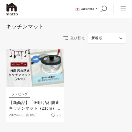
Japanese
▼
キッチンマット
並び替え
新着順
ラッピング
【新商品】「IH用 汚れ防止
キッチンマット（21cm）」
が新発売！
2025年 06月 09日
28