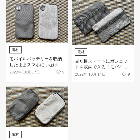
電材
電材
モバイルバッテリーを収納
見た目スマートにガジェッ
したままスマホにつなげる
トを収納できる「モバイル
「モバイルポーチ 大 コード
2022年 10月 17日
9
ポーチ大 Ｌ型」
2022年 10月 14日
9
ホルダー付き」がスマート
です。
電材