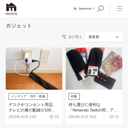
Japanese
▼
ガジェット
並び替え
新着順
インテリア・DIY・収納
特集
デスクやコンセント周辺、
持ち運びに便利な
テレビの裏の配線が100均
「Nintendo Switch用」アイ
の「コード収納」でスッキ
テムが勢揃い！
2023年 02月 14日
10
2023年 01月 24日
15
リまとまります。