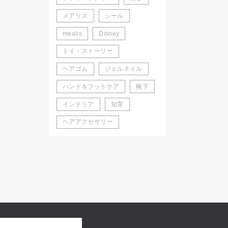
メアリス
シール
mealis
Disney
トイ・ストーリー
ヘアゴム
ジェルネイル
ハンド＆フットケア
靴下
インテリア
知育
ヘアアクセサリー