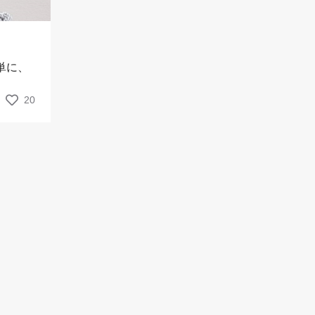
単に、
20