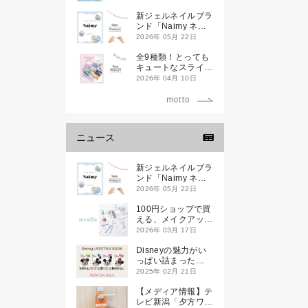
新ジェルネイルブラ
ンド「Naimy ネイ
ミィ」が誕生します
2026年 05月 22日
全9種類！とっても
キュートなスライダ
ーケースが新登場し
2026年 04月 10日
ます♡
ニュース
新ジェルネイルブラ
ンド「Naimy ネイ
ミィ」が誕生します
2026年 05月 22日
100円ショップで買
える、メイクアップ
ブランド
2026年 03月 17日
「mealis（メアリ
ス）」誕生。
Disneyの魅力がい
っぱい詰まった
『Disney
2025年 02月 21日
LIFESTYLE BOOK
』が2月21日(金)に
【メディア情報】テ
新発売！
レビ新潟「夕方ワイ