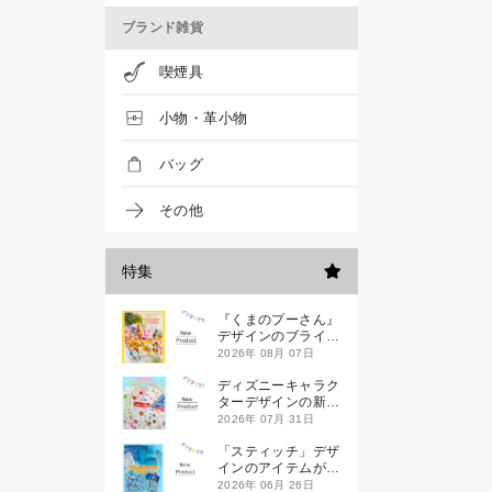
ブランド雑貨
喫煙具
小物・革小物
バッグ
その他
特集
『くまのプーさん』
デザインのブライン
ドミニハンドタオル
2026年 08月 07日
が発売！
ディズニーキャラク
ターデザインの新作
シールが一挙発売
2026年 07月 31日
「スティッチ」デザ
インのアイテムが新
登場です
2026年 06月 26日