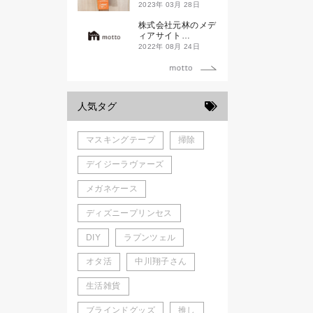
ド新潟一番」
2023年 03月 28日
株式会社元林のメデ
ィアサイト
「motto」がローン
2022年 08月 24日
チしました。
人気タグ
マスキングテープ
掃除
デイジーラヴァーズ
メガネケース
ディズニープリンセス
DIY
ラプンツェル
オタ活
中川翔子さん
生活雑貨
ブラインドグッズ
推し