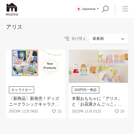
Japanese
▼
アリス
並び替え
新着順
キャラクター
100円均一商品
〔新商品〕新発売！ディズ
木製おもちゃに「アリス」
ニークラシックキャラクタ
と「お花屋さんごっこ」が
ーシリーズ♪
ラインナップ！
2023年 11月 06日
22
2023年 11月 01日
10