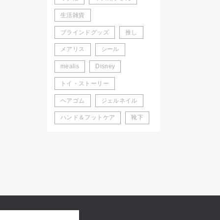
生活雑貨
ブラインドグッズ
推し
メアリス
シール
mealis
Disney
トイ・ストーリー
ヘアゴム
ジェルネイル
ハンド＆フットケア
靴下