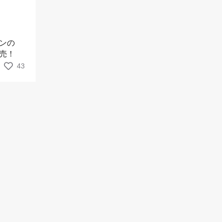
ンの
売！
43