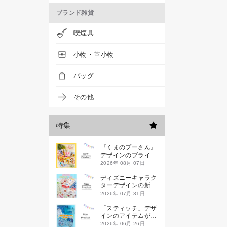
ブランド雑貨
喫煙具
小物・革小物
バッグ
その他
特集
『くまのプーさん』
デザインのブライン
ドミニハンドタオル
2026年 08月 07日
が発売！
ディズニーキャラク
ターデザインの新作
シールが一挙発売
2026年 07月 31日
「スティッチ」デザ
インのアイテムが新
登場です
2026年 06月 26日