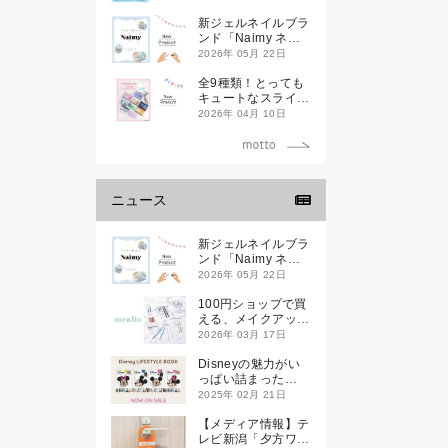
新ジェルネイルブラ
ンド「Naimy ネイ
ミィ」が誕生します
2026年 05月 22日
全9種類！とっても
キュートなスライダ
ーケースが新登場し
2026年 04月 10日
ます♡
ニュース
新ジェルネイルブラ
ンド「Naimy ネイ
ミィ」が誕生します
2026年 05月 22日
100円ショップで買
える、メイクアップ
ブランド
2026年 03月 17日
「mealis（メアリ
ス）」誕生。
Disneyの魅力がい
っぱい詰まった
『Disney
2025年 02月 21日
LIFESTYLE BOOK
』が2月21日(金)に
【メディア情報】テ
新発売！
レビ新潟「夕方ワイ