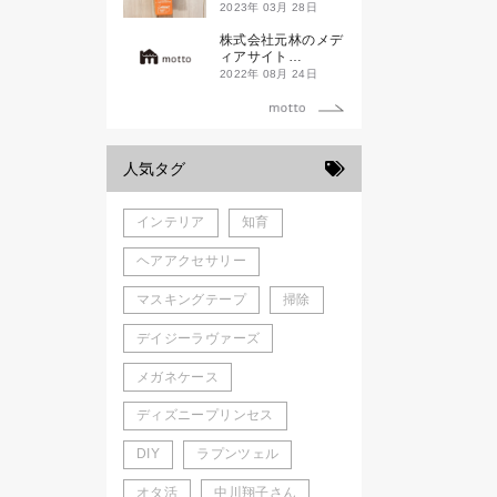
ド新潟一番」
2023年 03月 28日
株式会社元林のメデ
ィアサイト
「motto」がローン
2022年 08月 24日
チしました。
人気タグ
インテリア
知育
ヘアアクセサリー
マスキングテープ
掃除
デイジーラヴァーズ
メガネケース
ディズニープリンセス
DIY
ラプンツェル
オタ活
中川翔子さん