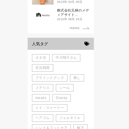
ド新潟一番」
2023年 03月 28日
株式会社元林のメデ
ィアサイト
「motto」がローン
2022年 08月 24日
チしました。
人気タグ
オタ活
中川翔子さん
生活雑貨
ブラインドグッズ
推し
メアリス
シール
mealis
Disney
トイ・ストーリー
ヘアゴム
ジェルネイル
ハンド＆フットケア
靴下