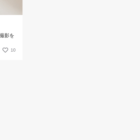
撮影を
10