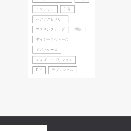
インテリア
知育
ヘアアクセサリー
マスキングテープ
掃除
デイジーラヴァーズ
メガネケース
ディズニープリンセス
DIY
ラプンツェル