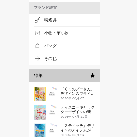
ブランド雑貨
喫煙具
小物・革小物
バッグ
その他
特集
『くまのプーさん』
デザインのブライン
ドミニハンドタオル
2026年 08月 07日
が発売！
ディズニーキャラク
ターデザインの新作
シールが一挙発売
2026年 07月 31日
「スティッチ」デザ
インのアイテムが新
登場です
2026年 06月 26日