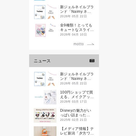
新ジェルネイルブラ
ンド「Naimy ネイ
ミィ」が誕生します
2026年 05月 22日
全9種類！とっても
キュートなスライダ
ーケースが新登場し
2026年 04月 10日
ます♡
ニュース
新ジェルネイルブラ
ンド「Naimy ネイ
ミィ」が誕生します
2026年 05月 22日
100円ショップで買
える、メイクアップ
ブランド
2026年 03月 17日
「mealis（メアリ
ス）」誕生。
Disneyの魅力がい
っぱい詰まった
『Disney
2025年 02月 21日
LIFESTYLE BOOK
』が2月21日(金)に
【メディア情報】テ
新発売！
レビ新潟「夕方ワイ