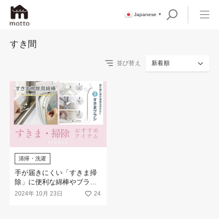
Japanese
▼
すき間
並び替え
新着順
清掃・洗濯
手が届きにくい「すきま掃
除」に便利な綿棒やブラシ
などが新登場！
2024年 10月 23日
24