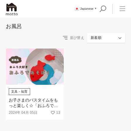
Japanese
▼
お風呂
並び替え
新着順
文具・知育
お子さまのバスタイムをも
っと楽しく☆「おふろであ
そぼう」シリーズが新登場
2024年 04月 05日
13