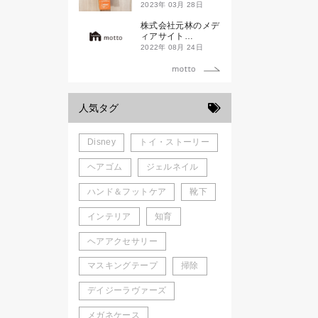
ド新潟一番」
2023年 03月 28日
株式会社元林のメデ
ィアサイト
「motto」がローン
2022年 08月 24日
チしました。
人気タグ
Disney
トイ・ストーリー
ヘアゴム
ジェルネイル
ハンド＆フットケア
靴下
インテリア
知育
ヘアアクセサリー
マスキングテープ
掃除
デイジーラヴァーズ
メガネケース