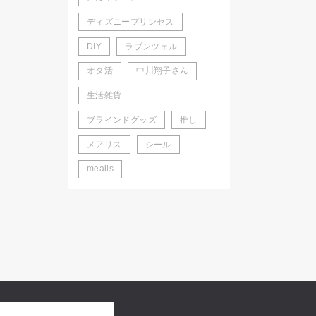
ディズニープリンセス
DIY
ラプンツェル
オタ活
中川翔子さん
生活雑貨
ブラインドグッズ
推し
メアリス
シール
mealis