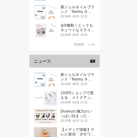
新ジェルネイルブラ
ンド「Naimy ネイ
ミィ」が誕生します
2026年 05月 22日
全9種類！とっても
キュートなスライダ
ーケースが新登場し
2026年 04月 10日
ます♡
ニュース
新ジェルネイルブラ
ンド「Naimy ネイ
ミィ」が誕生します
2026年 05月 22日
100円ショップで買
える、メイクアップ
ブランド
2026年 03月 17日
「mealis（メアリ
ス）」誕生。
Disneyの魅力がい
っぱい詰まった
『Disney
2025年 02月 21日
LIFESTYLE BOOK
』が2月21日(金)に
【メディア情報】テ
新発売！
レビ新潟「夕方ワイ