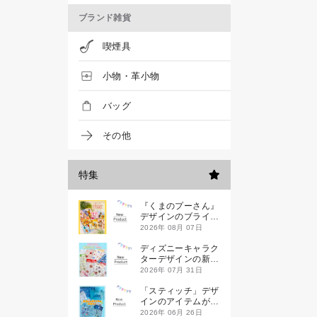
ブランド雑貨
喫煙具
小物・革小物
バッグ
その他
特集
『くまのプーさん』
デザインのブライン
ドミニハンドタオル
2026年 08月 07日
が発売！
ディズニーキャラク
ターデザインの新作
シールが一挙発売
2026年 07月 31日
「スティッチ」デザ
インのアイテムが新
登場です
2026年 06月 26日