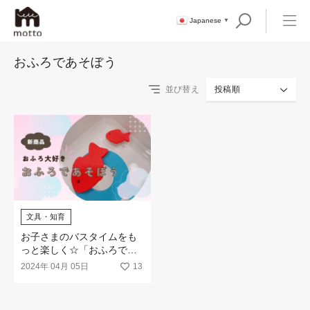
Japanese
▼
おふろであそぼう
並び替え
投稿順
文具・知育
お子さまのバスタイムをも
っと楽しく☆「おふろであ
そぼう」シリーズが新登場
2024年 04月 05日
13