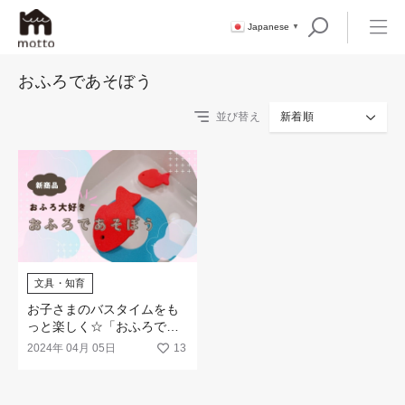
Japanese
▼
おふろであそぼう
並び替え
新着順
文具・知育
お子さまのバスタイムをも
っと楽しく☆「おふろであ
そぼう」シリーズが新登場
2024年 04月 05日
13