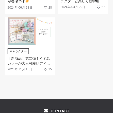
ラクターと楽しく新学期準
が登場です
備♪
2024年 03月 29日
27
2024年 06月 28日
28
キャラクター
〔新商品〕第二弾！くすみ
カラーが大人可愛いディズ
ニーキャラクターシリーズ♪
2023年 11月 15日
25
CONTACT