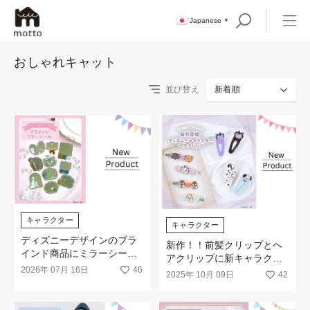
Japanese
▼
おしゃれキャット
並び替え
新着順
キャラクター
キャラクター
ディズニーデザインのブラ
新作！！前髪クリップとヘ
インド商品にミラーシール
アクリップに新キャラクタ
が新登場です♡
2026年 07月 16日
46
ーの登場です！
2025年 10月 09日
42