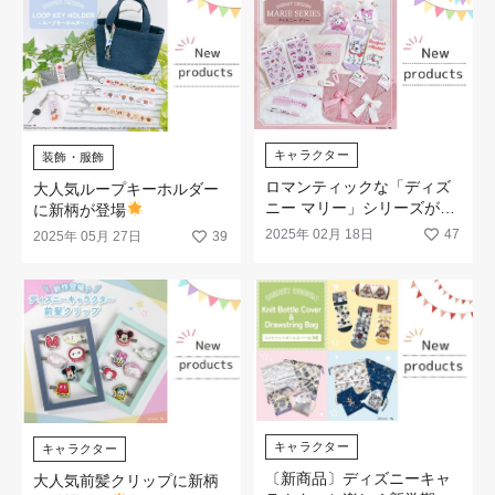
キャラクター
装飾・服飾
ロマンティックな「ディズ
大人気ループキーホルダー
ニー マリー」シリーズが登
に新柄が登場
場です
2025年 02月 18日
47
2025年 05月 27日
39
キャラクター
キャラクター
〔新商品〕ディズニーキャ
大人気前髪クリップに新柄