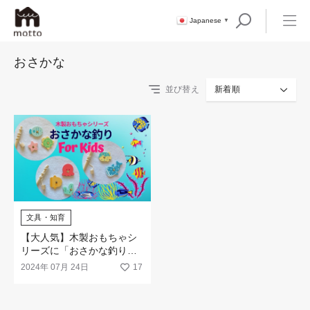
Japanese
▼
おさかな
並び替え
新着順
文具・知育
【大人気】木製おもちゃシ
リーズに「おさかな釣り」
が仲間入り！
2024年 07月 24日
17