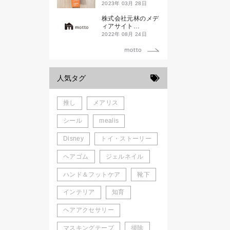
ド新潟一番」
2023年 03月 28日
株式会社元林のメデ
ィアサイト
「motto」がローン
2022年 08月 24日
チしました。
人気タグ
推し
メアリス
シール
mealis
Disney
トイ・ストーリー
ヘアゴム
ジェルネイル
ハンド＆フットケア
靴下
インテリア
知育
ヘアアクセサリー
マスキングテープ
掃除