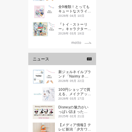
全9種類！とっても
キュートなスライダ
ーケースが新登場し
2026年 04月 10日
ます♡
『トイ・ストーリ
ー』キャラクターデ
ザインのランチ＆文
2026年 03月 19日
具アイテムが新登場
ニュース
新ジェルネイルブラ
ンド「Naimy ネイ
ミィ」が誕生します
2026年 05月 22日
100円ショップで買
える、メイクアップ
ブランド
2026年 03月 17日
「mealis（メアリ
ス）」誕生。
Disneyの魅力がい
っぱい詰まった
『Disney
2025年 02月 21日
LIFESTYLE BOOK
』が2月21日(金)に
【メディア情報】テ
新発売！
レビ新潟「夕方ワイ