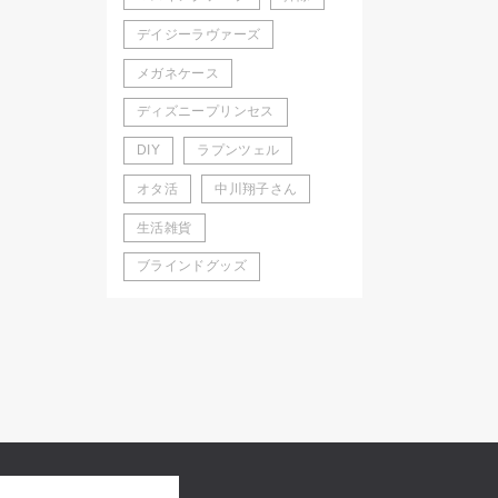
デイジーラヴァーズ
メガネケース
ディズニープリンセス
DIY
ラプンツェル
オタ活
中川翔子さん
生活雑貨
ブラインドグッズ