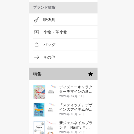
ブランド雑貨
喫煙具
小物・革小物
バッグ
その他
特集
ディズニーキャラク
ターデザインの新作
シールが一挙発売
2026年 07月 31日
「スティッチ」デザ
インのアイテムが新
登場です
2026年 06月 26日
新ジェルネイルブラ
ンド「Naimy ネイ
ミィ」が誕生します
2026年 05月 22日