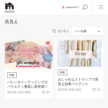
Japanese
▼
高見え
並び替え
いいね順
特集
特集
おしゃれなストラップで高
バレンタインラッピングが
見え効果バツグン☆
バラエティ豊富に新登場♡
2023年 04月 18日
13
2024年 01月 09日
23