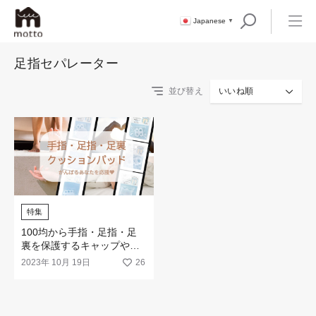
Japanese
▼
足指セパレーター
並び替え
いいね順
特集
100均から手指・足指・足
裏を保護するキャップやパ
ッドなどのケアグッズが新
2023年 10月 19日
26
発売！