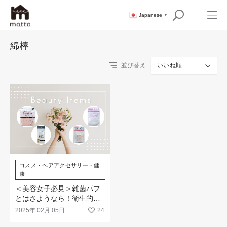
Japanese
▼
綿棒
並び替え
いいね順
コスメ・ヘアアクセサリー・健
康
＜美容女子必見＞雑菌パフ
とはさようなら！衛生的に
もおすすめビューティアイ
2025年 02月 05日
24
テム（消耗品編）★