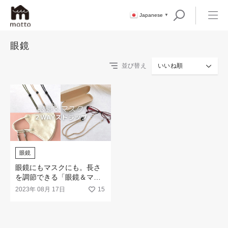
Japanese
▼
眼鏡
並び替え
いいね順
眼鏡
眼鏡にもマスクにも。長さ
を調節できる「眼鏡＆マス
ク 2WAYストラップ 」が新
2023年 08月 17日
15
登場！