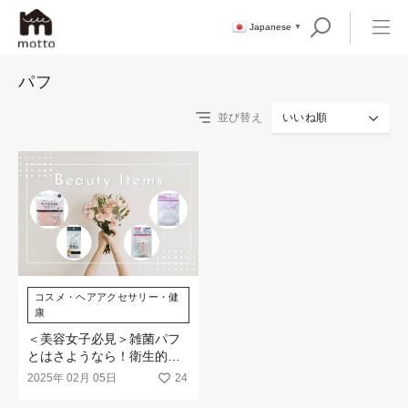
Japanese
▼
パフ
並び替え
いいね順
コスメ・ヘアアクセサリー・健
康
＜美容女子必見＞雑菌パフ
とはさようなら！衛生的に
もおすすめビューティアイ
2025年 02月 05日
24
テム（消耗品編）★