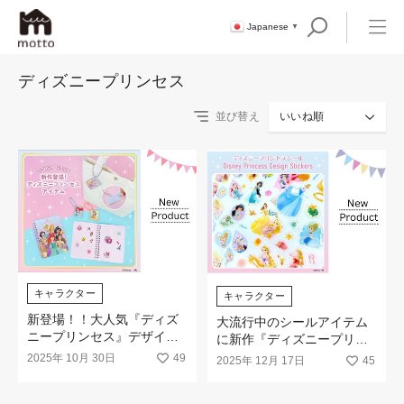
Japanese
▼
ディズニープリンセス
並び替え
いいね順
キャラクター
キャラクター
新登場！！大人気『ディズ
大流行中のシールアイテム
ニープリンセス』デザイン
に新作『ディズニープリン
の新作アイテムが新発売
セス』が登場！
2025年 10月 30日
49
2025年 12月 17日
45