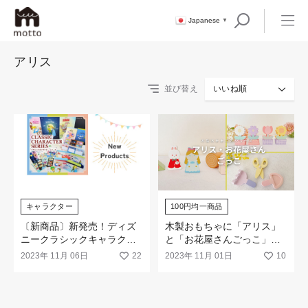
Japanese
▼
アリス
並び替え
いいね順
キャラクター
100円均一商品
〔新商品〕新発売！ディズ
木製おもちゃに「アリス」
ニークラシックキャラクタ
と「お花屋さんごっこ」が
ーシリーズ♪
ラインナップ！
2023年 11月 06日
22
2023年 11月 01日
10