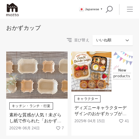
Japanese
▼
おかずカップ
並び替え
いいね順
キャラクター
キッチン・ランチ・行楽
ディズニーキャラクターデ
ザインのおかずカップが新
素朴な質感が人気！未ざら
登場です
し紙で作られた「おかずカ
2025年 04月 15日
41
ップ」
2022年 06月 24日
7