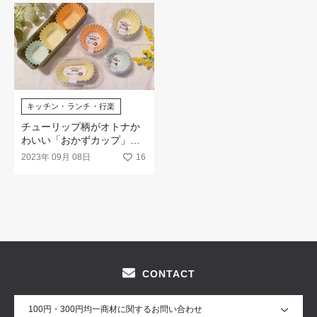
キッチン・ランチ・行楽
チューリップ柄がオトナか
わいい「おかずカップ」が
新登場！
2023年 09月 08日
16
CONTACT
100円・300円均一商材に関するお問い合わせ